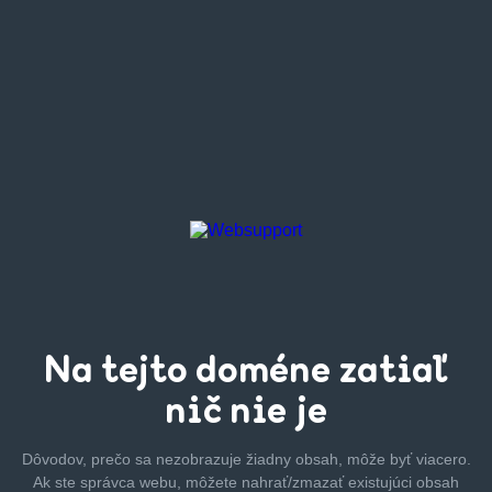
Na tejto
doméne zatiaľ
nič nie je
Dôvodov, prečo sa nezobrazuje žiadny obsah, môže byť
viacero.
Ak ste správca webu, môžete nahrať/zmazať
existujúci obsah