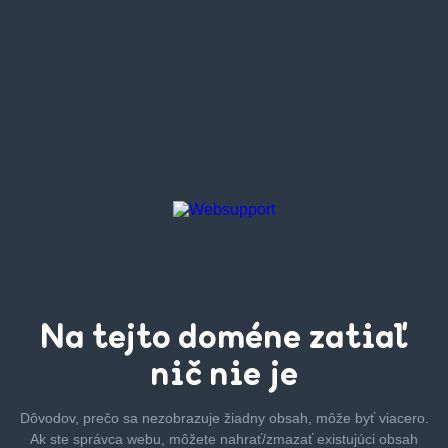
Na tejto
doméne zatiaľ
nič nie je
Dôvodov, prečo sa nezobrazuje žiadny obsah, môže byť
viacero.
Ak ste správca webu, môžete nahrať/zmazať
existujúci obsah